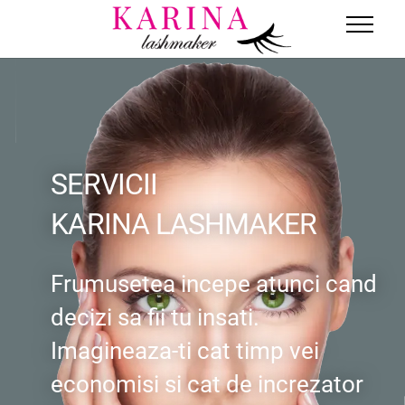
SERVICII
KARINA LASHMAKER
Frumusetea incepe atunci cand
decizi sa fii tu insati.
Imagineaza-ti cat timp vei
economisi si cat de increzator