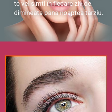
te vei simti în fiecare zi - de
dimineata pana noaptea tarziu.