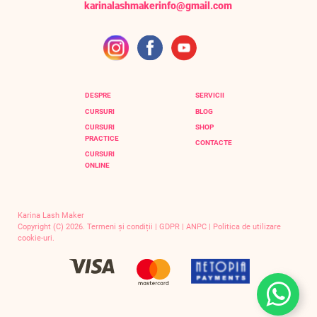
karinalashmakerinfo@gmail.com
DESPRE
SERVICII
CURSURI
BLOG
CURSURI
SHOP
PRACTICE
CONTACTE
CURSURI
ONLINE
Karina Lash Maker
Copyright (C) 2026.
Termeni și condiții
|
GDPR
|
ANPC
|
Politica de utilizare
cookie-uri.